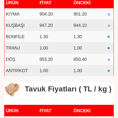
ÜRÜN
FİYAT
ÖNCEKİ
KIYMA
904.20
901.20
KUŞBAŞI
947.20
944.10
BONFİLE
1.30
1.30
TRANJ
1.00
1.00
DÖŞ
853.20
850.40
ANTRİKOT
1.00
1.00
Tavuk Fiyatları ( TL / kg )
ÜRÜN
FİYAT
ÖNCEKİ