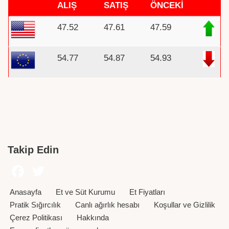
ALIŞ
SATIŞ
ÖNCEKİ
47.52
47.61
47.59
54.77
54.87
54.93
Takip Edin
Anasayfa
Et ve Süt Kurumu
Et Fiyatları
Pratik Sığırcılık
Canlı ağırlık hesabı
Koşullar ve Gizlilik
Çerez Politikası
Hakkında