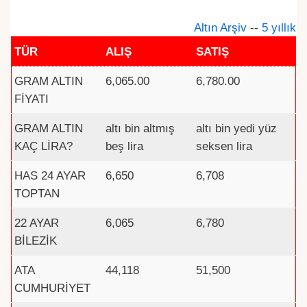
Altın Arşiv
--
5 yıllık
TÜR
ALIŞ
SATIŞ
GRAM ALTIN
6,065.00
6,780.00
FİYATI
GRAM ALTIN
altı bin altmış
altı bin yedi yüz
KAÇ LİRA?
beş lira
seksen lira
HAS 24 AYAR
6,650
6,708
TOPTAN
22 AYAR
6,065
6,780
BİLEZİK
ATA
44,118
51,500
CUMHURİYET