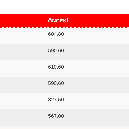
ÖNCEKİ
604.80
590.60
610.60
590.60
827.50
567.00