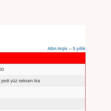
Altın Arşiv
--
5 yıllık
00
n yedi yüz seksen lira