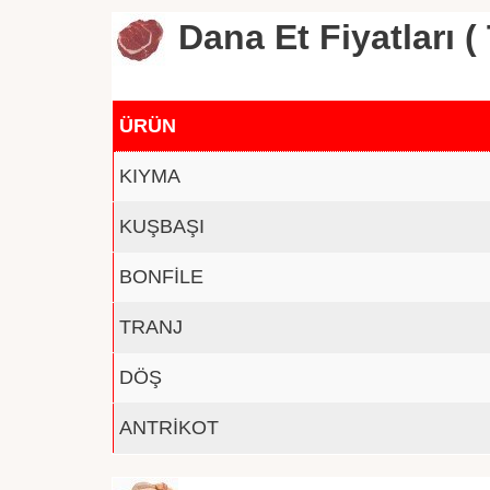
Dana Et Fiyatları ( 
ÜRÜN
KIYMA
KUŞBAŞI
BONFİLE
TRANJ
DÖŞ
ANTRİKOT