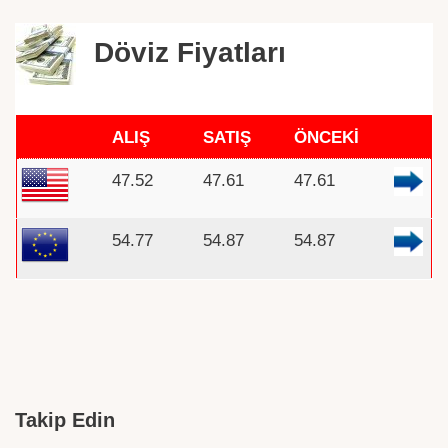
Döviz Fiyatları
ALIŞ
SATIŞ
ÖNCEKİ
47.52
47.61
47.61
54.77
54.87
54.87
Takip Edin