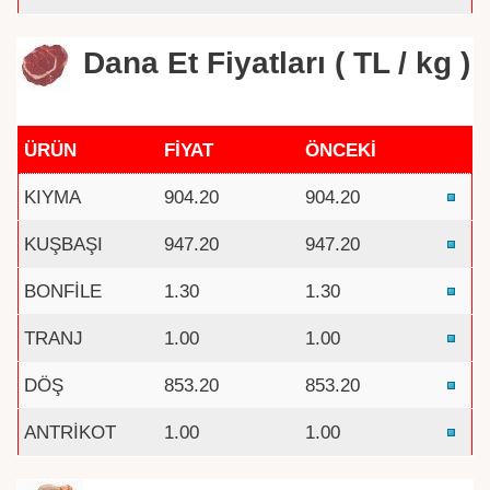
Dana Et Fiyatları ( TL / kg )
ÜRÜN
FİYAT
ÖNCEKİ
KIYMA
904.20
904.20
KUŞBAŞI
947.20
947.20
BONFİLE
1.30
1.30
TRANJ
1.00
1.00
DÖŞ
853.20
853.20
ANTRİKOT
1.00
1.00