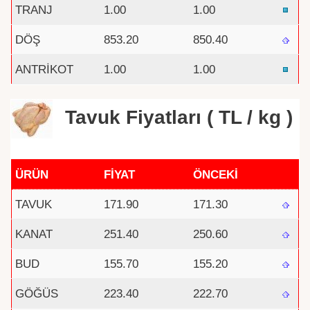
TRANJ
1.00
1.00
DÖŞ
853.20
850.40
ANTRİKOT
1.00
1.00
Tavuk Fiyatları ( TL / kg )
ÜRÜN
FİYAT
ÖNCEKİ
TAVUK
171.90
171.30
KANAT
251.40
250.60
BUD
155.70
155.20
GÖĞÜS
223.40
222.70