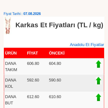
Fiyat Tarihi :
07.08.2026
Karkas Et Fiyatları (TL / kg)
Anadolu Et Fiyatlar
ÜRÜN
FİYAT
ÖNCEKİ
DANA
606.80
604.80
TAKIM
DANA
592.60
590.60
KOL
DANA
612.60
610.60
BUT