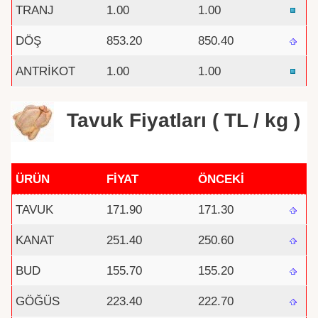
TRANJ
1.00
1.00
DÖŞ
853.20
850.40
ANTRİKOT
1.00
1.00
Tavuk Fiyatları ( TL / kg )
ÜRÜN
FİYAT
ÖNCEKİ
TAVUK
171.90
171.30
KANAT
251.40
250.60
BUD
155.70
155.20
GÖĞÜS
223.40
222.70