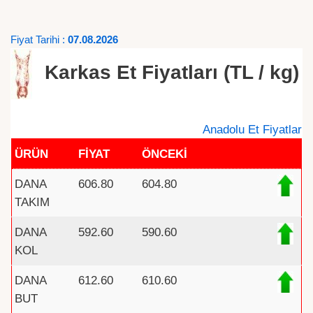
Fiyat Tarihi :
07.08.2026
Karkas Et Fiyatları (TL / kg)
Anadolu Et Fiyatlar
ÜRÜN
FİYAT
ÖNCEKİ
DANA
606.80
604.80
TAKIM
DANA
592.60
590.60
KOL
DANA
612.60
610.60
BUT