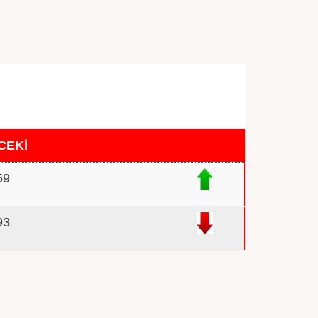
CEKİ
59
93