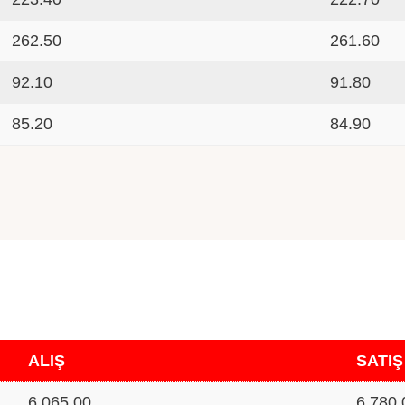
262.50
261.60
92.10
91.80
85.20
84.90
ALIŞ
SATIŞ
6,065.00
6,780.