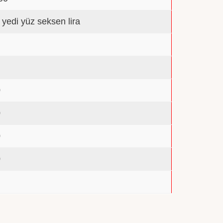
n yedi yüz seksen lira
0
0
0
0
0