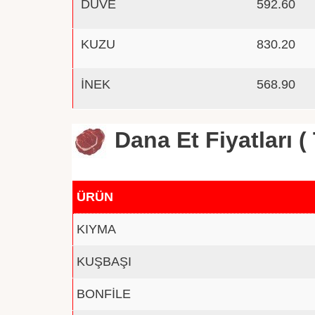
DÜVE
592.60
KUZU
830.20
İNEK
568.90
Dana Et Fiyatları ( 
ÜRÜN
KIYMA
KUŞBAŞI
BONFİLE