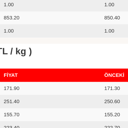
1.00
1.00
853.20
850.40
1.00
1.00
L / kg )
FİYAT
ÖNCEKİ
171.90
171.30
251.40
250.60
155.70
155.20
223.40
222.70