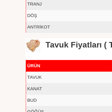
TRANJ
DÖŞ
ANTRİKOT
Tavuk Fiyatları ( T
ÜRÜN
TAVUK
KANAT
BUD
GÖĞÜS