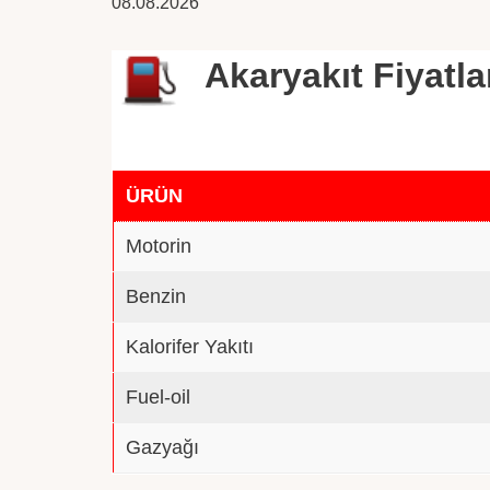
08.08.2026
Akaryakıt Fiyatla
ÜRÜN
Motorin
Benzin
Kalorifer Yakıtı
Fuel-oil
Gazyağı