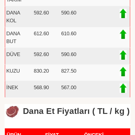
DANA
592.60
590.60
KOL
DANA
612.60
610.60
BUT
DÜVE
592.60
590.60
KUZU
830.20
827.50
İNEK
568.90
567.00
Dana Et Fiyatları ( TL / kg )
ÜRÜN
FİYAT
ÖNCEKİ