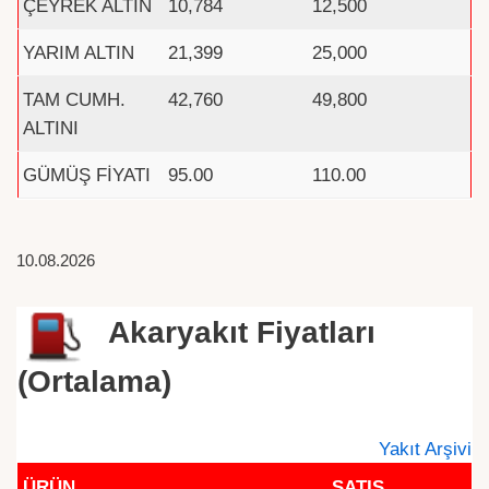
ÇEYREK ALTIN
10,784
12,500
YARIM ALTIN
21,399
25,000
TAM CUMH.
42,760
49,800
ALTINI
GÜMÜŞ FİYATI
95.00
110.00
10.08.2026
Akaryakıt Fiyatları
(Ortalama)
Yakıt Arşivi
ÜRÜN
SATIŞ