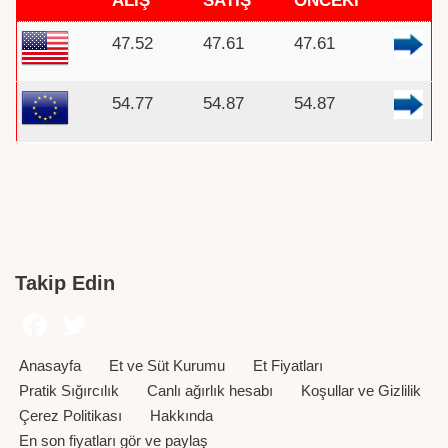
47.52
47.61
47.61
54.77
54.87
54.87
Takip Edin
Anasayfa
Et ve Süt Kurumu
Et Fiyatları
Pratik Sığırcılık
Canlı ağırlık hesabı
Koşullar ve Gizlilik
Çerez Politikası
Hakkında
En son fiyatları gör ve paylaş