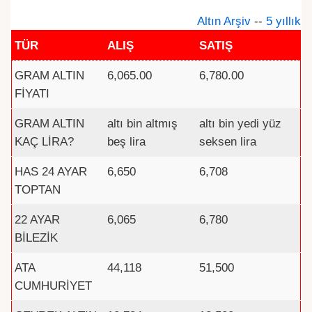
Altın Arşiv
--
5 yıllık
TÜR
ALIŞ
SATIŞ
GRAM ALTIN
6,065.00
6,780.00
FİYATI
GRAM ALTIN
altı bin altmış
altı bin yedi yüz
KAÇ LİRA?
beş lira
seksen lira
HAS 24 AYAR
6,650
6,708
TOPTAN
22 AYAR
6,065
6,780
BİLEZİK
ATA
44,118
51,500
CUMHURİYET