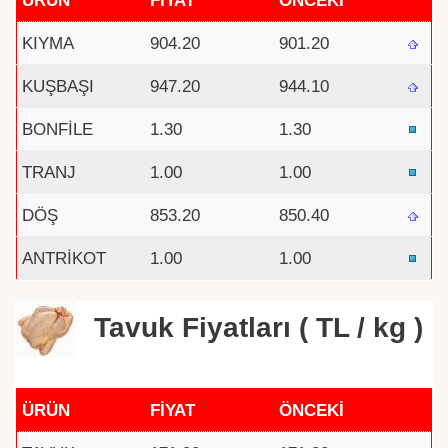
KIYMA
904.20
901.20
KUŞBAŞI
947.20
944.10
BONFİLE
1.30
1.30
TRANJ
1.00
1.00
DÖŞ
853.20
850.40
ANTRİKOT
1.00
1.00
Tavuk Fiyatları ( TL / kg )
ÜRÜN
FİYAT
ÖNCEKİ