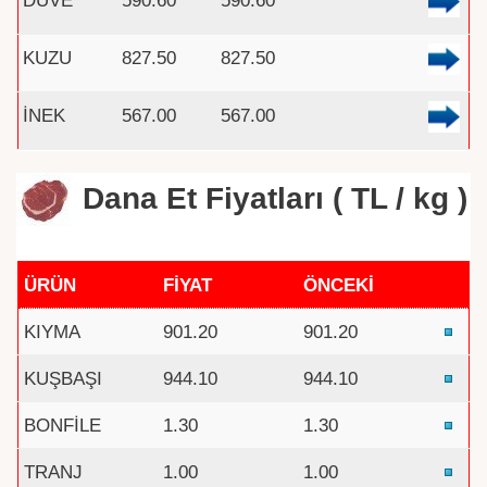
KUZU
827.50
827.50
İNEK
567.00
567.00
Dana Et Fiyatları ( TL / kg )
ÜRÜN
FİYAT
ÖNCEKİ
KIYMA
901.20
901.20
KUŞBAŞI
944.10
944.10
BONFİLE
1.30
1.30
TRANJ
1.00
1.00