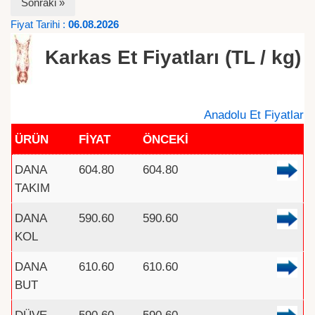
Sonraki »
Fiyat Tarihi :
06.08.2026
Karkas Et Fiyatları (TL / kg)
Anadolu Et Fiyatlar
ÜRÜN
FİYAT
ÖNCEKİ
DANA
604.80
604.80
TAKIM
DANA
590.60
590.60
KOL
DANA
610.60
610.60
BUT
DÜVE
590.60
590.60