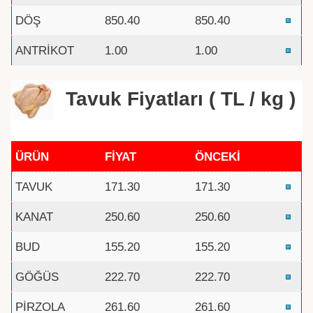
DÖŞ
850.40
850.40
ANTRİKOT
1.00
1.00
Tavuk Fiyatları ( TL / kg )
ÜRÜN
FİYAT
ÖNCEKİ
TAVUK
171.30
171.30
KANAT
250.60
250.60
BUD
155.20
155.20
GÖĞÜS
222.70
222.70
PİRZOLA
261.60
261.60