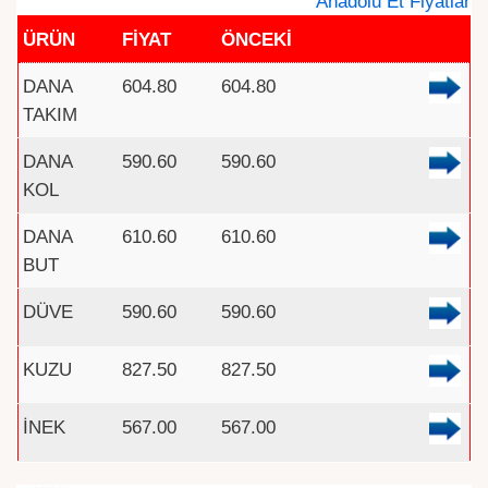
Anadolu Et Fiyatlar
ÜRÜN
FİYAT
ÖNCEKİ
DANA
604.80
604.80
TAKIM
DANA
590.60
590.60
KOL
DANA
610.60
610.60
BUT
DÜVE
590.60
590.60
KUZU
827.50
827.50
İNEK
567.00
567.00