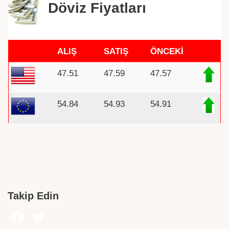
Döviz Fiyatları
ALIŞ
SATIŞ
ÖNCEKİ
47.51
47.59
47.57
54.84
54.93
54.91
Takip Edin