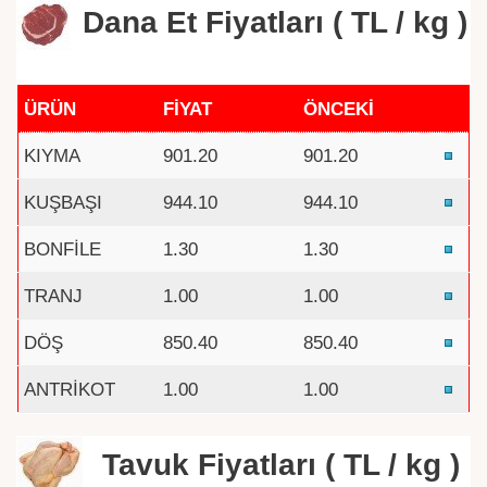
Dana Et Fiyatları ( TL / kg )
ÜRÜN
FİYAT
ÖNCEKİ
KIYMA
901.20
901.20
KUŞBAŞI
944.10
944.10
BONFİLE
1.30
1.30
TRANJ
1.00
1.00
DÖŞ
850.40
850.40
ANTRİKOT
1.00
1.00
Tavuk Fiyatları ( TL / kg )