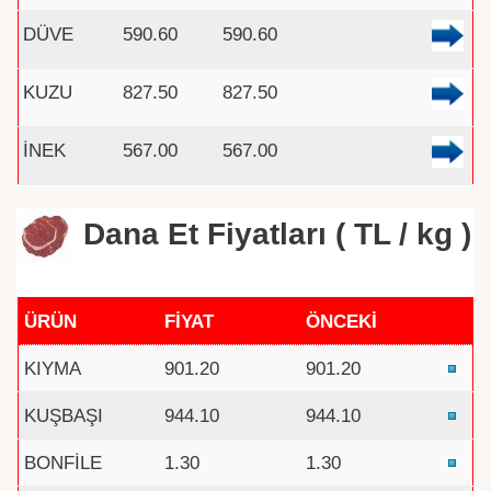
DÜVE
590.60
590.60
KUZU
827.50
827.50
İNEK
567.00
567.00
Dana Et Fiyatları ( TL / kg )
ÜRÜN
FİYAT
ÖNCEKİ
KIYMA
901.20
901.20
KUŞBAŞI
944.10
944.10
BONFİLE
1.30
1.30