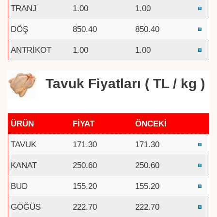
TRANJ
1.00
1.00
DÖŞ
850.40
850.40
ANTRİKOT
1.00
1.00
Tavuk Fiyatları ( TL / kg )
ÜRÜN
FİYAT
ÖNCEKİ
TAVUK
171.30
171.30
KANAT
250.60
250.60
BUD
155.20
155.20
GÖĞÜS
222.70
222.70