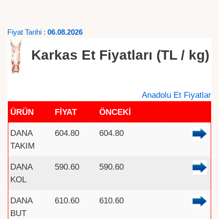
Fiyat Tarihi :
06.08.2026
Karkas Et Fiyatları (TL / kg)
Anadolu Et Fiyatlar
ÜRÜN
FİYAT
ÖNCEKİ
DANA
604.80
604.80
TAKIM
DANA
590.60
590.60
KOL
DANA
610.60
610.60
BUT