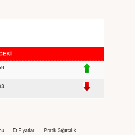
CEKİ
59
93
mu
Et Fiyatları
Pratik Sığırcılık