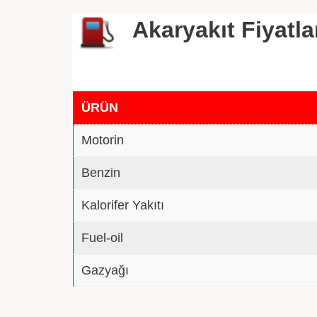
Akaryakıt Fiyatla
ÜRÜN
Motorin
Benzin
Kalorifer Yakıtı
Fuel-oil
Gazyağı