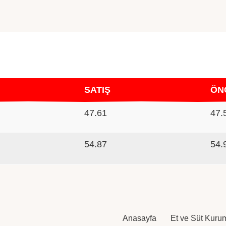
SATIŞ
ÖN
47.61
47.
54.87
54.
Anasayfa
Et ve Süt Kuru