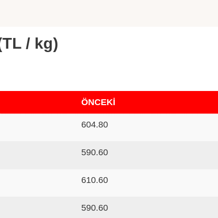
(TL / kg)
ÖNCEKİ
604.80
590.60
610.60
590.60