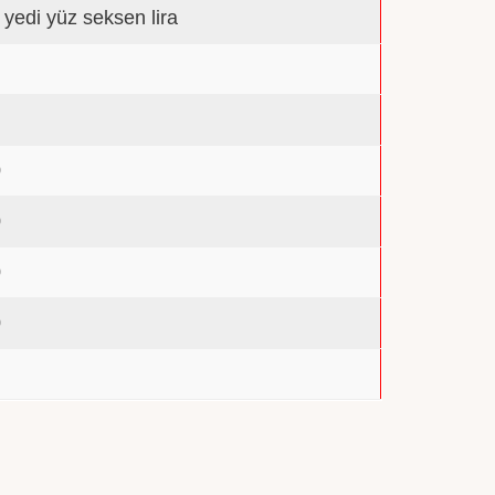
n yedi yüz seksen lira
0
0
0
0
0