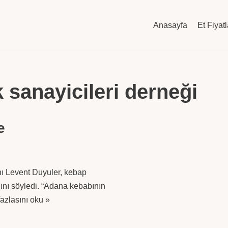
Anasayfa
Et Fiyatl
 sanayicileri derneği
e
ı Levent Duyuler, kebap
dığını söyledi. “Adana kebabının
azlasını oku »